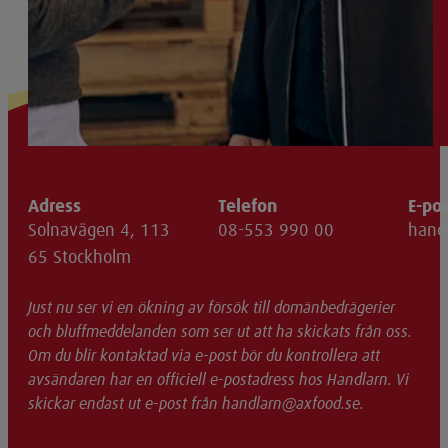
Adress
Telefon
E-po
Solnavägen 4, 113
08-553 990 00
hand
65 Stockholm
Just nu ser vi en ökning av försök till domänbedrägerier
och bluffmeddelanden som ser ut att ha skickats från oss.
Om du blir kontaktad via e-post bör du kontrollera att
avsändaren har en officiell e-postadress hos Handlarn. Vi
skickar endast ut e-post från handlarn@axfood.se.