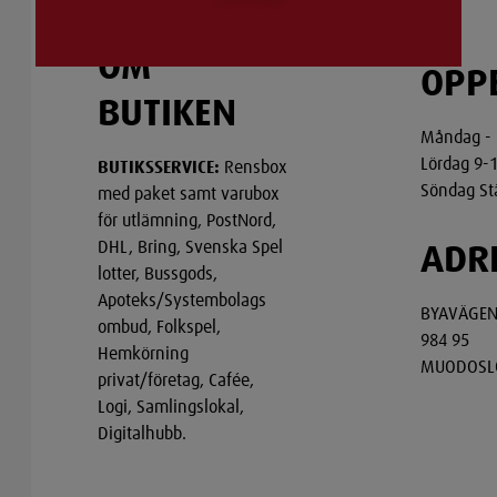
OM
ÖPP
BUTIKEN
Måndag - 
Lördag 9-
BUTIKSSERVICE:
Rensbox
Söndag St
med paket samt varubox
för utlämning, PostNord,
DHL, Bring, Svenska Spel
ADR
lotter, Bussgods,
Apoteks/Systembolags
BYAVÄGEN
ombud, Folkspel,
984 95
Hemkörning
MUODOSL
privat/företag, Cafée,
Logi, Samlingslokal,
Digitalhubb.