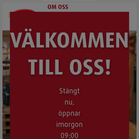
OM OSS
BUTIKER & ÖPPETTIDER
BLI HANDLARE
VÄLKOMMEN
TILL OSS!
Stängt
nu,
öppnar
imorgon
09:00