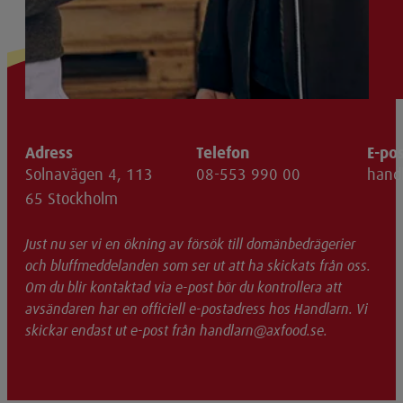
Adress
Telefon
E-po
Solnavägen 4, 113
08-553 990 00
hand
65 Stockholm
Just nu ser vi en ökning av försök till domänbedrägerier
och bluffmeddelanden som ser ut att ha skickats från oss.
Om du blir kontaktad via e-post bör du kontrollera att
avsändaren har en officiell e-postadress hos Handlarn. Vi
skickar endast ut e-post från handlarn@axfood.se.