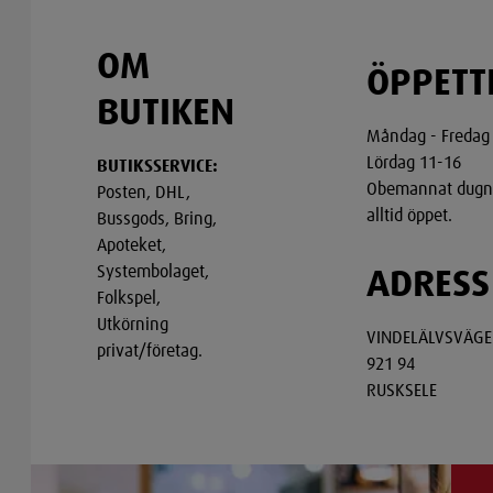
OM
ÖPPETT
BUTIKEN
Måndag - Fredag
Lördag 11-16
BUTIKSSERVICE:
Obemannat dugne
Posten, DHL,
alltid öppet.
Bussgods, Bring,
Apoteket,
Systembolaget,
ADRESS
Folkspel,
Utkörning
VINDELÄLVSVÄGE
privat/företag.
921 94
RUSKSELE