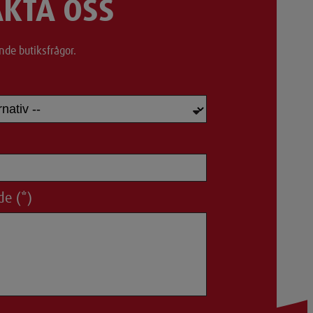
KTA OSS
nde butiksfrågor.
de