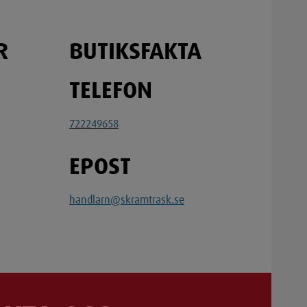
R
BUTIKSFAKTA
TELEFON
722249658
EPOST
handlarn@skramtrask.se