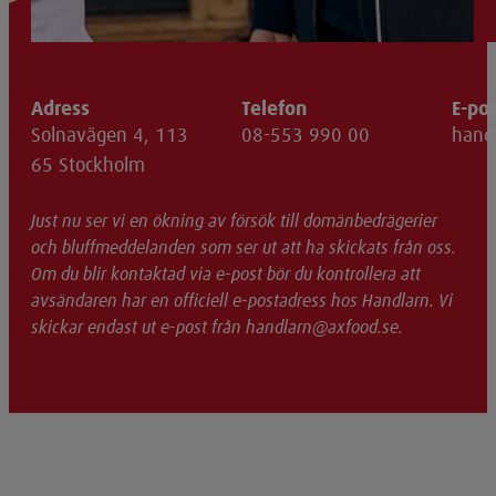
Adress
Telefon
E-po
Solnavägen 4, 113
08-553 990 00
hand
65 Stockholm
Just nu ser vi en ökning av försök till domänbedrägerier
och bluffmeddelanden som ser ut att ha skickats från oss.
Om du blir kontaktad via e-post bör du kontrollera att
avsändaren har en officiell e-postadress hos Handlarn. Vi
skickar endast ut e-post från handlarn@axfood.se.