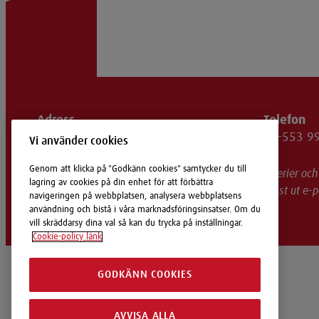
Adress
Telefon
Solnavägen 4, 113 65 Stockholm
08-553 9
Vi använder cookies
Genom att klicka på "Godkänn cookies" samtycker du till
Just nu ser vi en ökning av försök till domänbedrägerier oc
lagring av cookies på din enhet för att förbättra
officiell e-postadress hos Handlarn. Vi skickar endast ut e
navigeringen på webbplatsen, analysera webbplatsens
användning och bistå i våra marknadsföringsinsatser. Om du
vill skräddarsy dina val så kan du trycka på inställningar.
Cookie-policy länk
GODKÄNN COOKIES
AVVISA ALLA