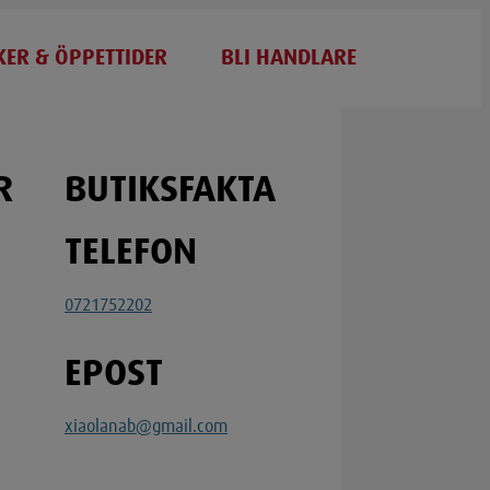
KER & ÖPPETTIDER
BLI HANDLARE
R
BUTIKSFAKTA
TELEFON
0721752202
EPOST
xiaolanab@gmail.com