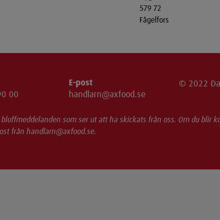
579 72
Fågelfors
E-post
© 2022 Dag
90 00
handlarn@axfood.se
h bluffmeddelanden som ser ut att ha skickats från oss. Om du blir k
-post från handlarn@axfood.se.