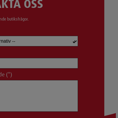
KTA OSS
nde butiksfrågor.
de