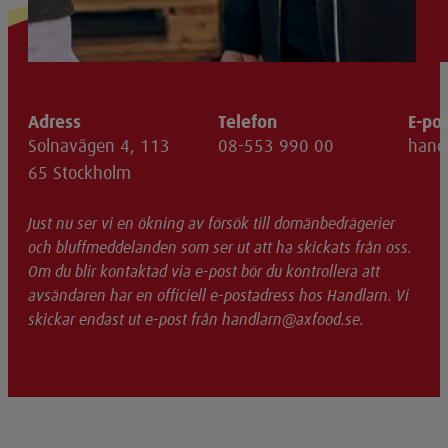
Adress
Telefon
E-po
Solnavägen 4, 113
08-553 990 00
hand
65 Stockholm
Just nu ser vi en ökning av försök till domänbedrägerier
och bluffmeddelanden som ser ut att ha skickats från oss.
Om du blir kontaktad via e-post bör du kontrollera att
avsändaren har en officiell e-postadress hos Handlarn. Vi
skickar endast ut e-post från handlarn@axfood.se.