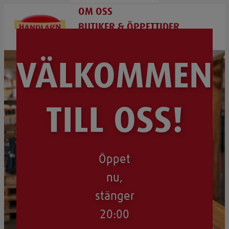
OM OSS
BUTIKER & ÖPPETTIDER
BLI HANDLARE
VÄLKOMMEN
TILL OSS!
Öppet
nu,
stänger
20:00