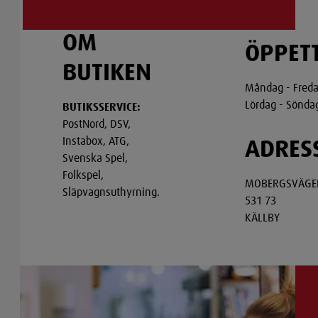
OM
ÖPPET
BUTIKEN
Måndag - Freda
Lördag - Sönda
BUTIKSSERVICE:
PostNord, DSV,
Instabox, ATG,
ADRES
Svenska Spel,
Folkspel,
MOBERGSVÄGE
Släpvagnsuthyrning.
531 73
KÄLLBY