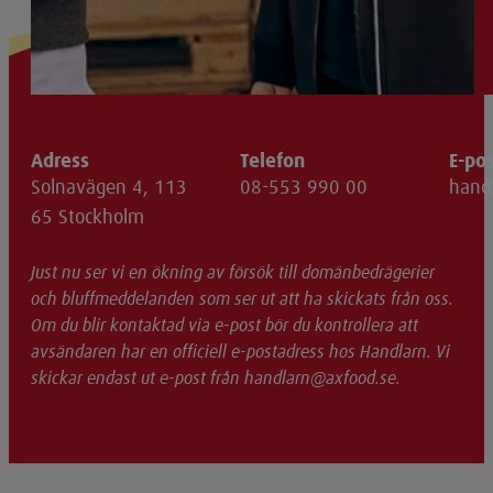
Adress
Telefon
E-po
Solnavägen 4, 113
08-553 990 00
hand
65 Stockholm
Just nu ser vi en ökning av försök till domänbedrägerier
och bluffmeddelanden som ser ut att ha skickats från oss.
Om du blir kontaktad via e-post bör du kontrollera att
avsändaren har en officiell e-postadress hos Handlarn. Vi
skickar endast ut e-post från handlarn@axfood.se.