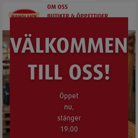
OM OSS
BUTIKER & ÖPPETTIDER
BLI HANDLARE
VÄLKOMMEN
TILL OSS!
Öppet
nu,
stänger
19:00